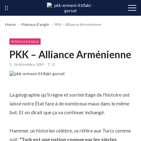
Skip
Skip
to
to
navigation
content
Home
Poteaux d'angle
PKK – Alliance Arménienne
POTEAUX D'ANGLE
PKK – Alliance Arménienne
16 décembre 2019
0
La géographie qu’il règne et son héritage de l’histoire ont
laissé notre État face à de nombreux maux dans le même
but. Et on dirait que ça va continuer inchangé.
Hammer, un historien célèbre, se réfère aux Turcs comme
suit
; “Turk est une nation connue par les siècles