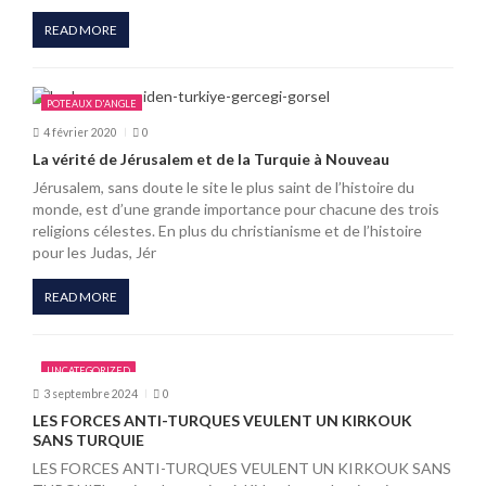
’
READ MORE
a
r
POTEAUX D'ANGLE
4 février 2020
0
t
La vérité de Jérusalem et de la Turquie à Nouveau
i
Jérusalem, sans doute le site le plus saint de l’histoire du
monde, est d’une grande importance pour chacune des trois
c
religions célestes. En plus du christianisme et de l’histoire
pour les Judas, Jér
l
e
READ MORE
UNCATEGORIZED
3 septembre 2024
0
LES FORCES ANTI-TURQUES VEULENT UN KIRKOUK
SANS TURQUIE
LES FORCES ANTI-TURQUES VEULENT UN KIRKOUK SANS