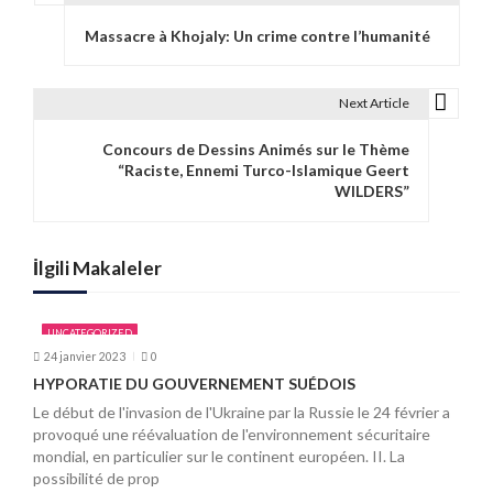
N
Massacre à Khojaly: Un crime contre l’humanité
a
v
Next Article
i
Concours de Dessins Animés sur le Thème
g
“Raciste, Ennemi Turco-Islamique Geert
WILDERS”
a
t
İlgili Makaleler
i
o
UNCATEGORIZED
24 janvier 2023
0
n
HYPORATIE DU GOUVERNEMENT SUÉDOIS
d
Le début de l'invasion de l'Ukraine par la Russie le 24 février a
provoqué une réévaluation de l'environnement sécuritaire
e
mondial, en particulier sur le continent européen. II. La
l
possibilité de prop