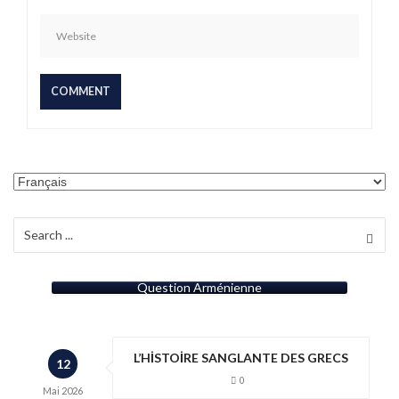
Choisir
une
langue
Search
for:
Question Arménienne
L’HİSTOİRE SANGLANTE DES GRECS
12
0
Mai
2026