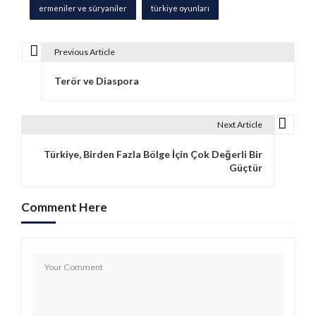
ermeniler ve süryaniler
türkiye oyunları
Previous Article
Y
Terör ve Diaspora
a
z
Next Article
ı
Türkiye, Birden Fazla Bölge İçin Çok Değerli Bir
g
Güçtür
e
Comment Here
z
i
n
m