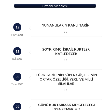
Ermeni Meselesi
YUNANLILARIN KANLI TARİHİ
12
0
May
2026
SOYKIRIMCI İSRAİL KÜRTLERİ
11
KATLEDECEK
Eyl
2025
0
TÜRK TARİHİNİN SÜPER GÜÇLERİNİN
3
ORTAK ÖZELLİĞİ: YERLİ VE MİLLİ
SİLAHLAR
Tem
2025
0
GÜNÜ KURTARMAK MI? GELECEĞİ
27
İNŞA ETMEK Mİ?