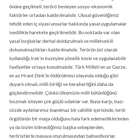
önüne geçilmeli, terörü besleyen sosyo-ekonomik
faktörler ortadan kaldırılmalıdır. Ulusal güvenliğimiz
tehdit eden iç siyasi unsurlar hakkında yasal uygulamalar
ivedilikle harekete geçirilmelidir. Bu noktada var olan
yasal boşluklar derhal doldurulmalı ve milletvekili
dokunulmazlıkları kaldırılmalıdır. Terörün üst olarak
kullandığı Irak’ın kuzeyine yönelik kesin ve uygulanabilir
faaliyetler ortaya konulmalıdır. Türk Milleti en az Gazze,
en az Hrant Dink’in öldürülmesi olayında olduğu gibi
duyarlı olmalı, milli birliği ve beraberliğini daha da
güçlendirmelidir. Çünkü ülkemizin milli bütünlüğünü
bozmak isteyen çok güçlü odaklar var. Buna karşı, bazı
sözde aydınlarımız inanılmaz bir cahillik içerisinde, terör
örgütünün bir maşa olduğunu hala fark edemediklerinden
ya da bizim bilmediğimiz başka sebeplerden,
teröristlerle masaya oturulmasından bahsediyorlar.