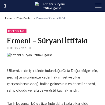
Skip
Skip
to
to
navigation
content
Home
Köşe Yazıları
Ermeni – Süryani İttifakı
KÖŞE YAZILARI
Ermeni – Süryani İttifakı
30 Ocak 2016
0
Ülkemizin de içerisinde bulunduğu Orta Doğu bölgesinin,
geçmişten günümüze kadar hakimiyet ve çıkar
çatışmalarının odağı haline gelmesinin en önemli sebebi,
sahip olduğu yer altı ve yerüstü kaynaklarıdır.
Tarih boyunca, bölge üzerinde daha fazla çıkar elde